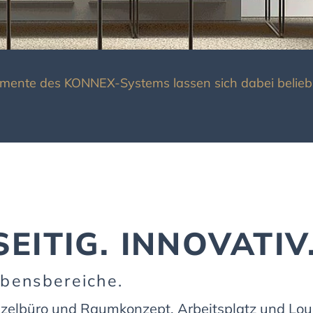
elemente des KONNEX-Systems lassen sich dabei belieb
SEITIG. INNOVATIV
ebensbereiche.
zelbüro und Raumkonzept. Arbeitsplatz und Lou